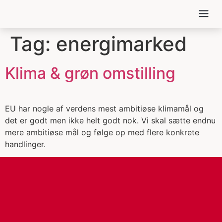
MIN POLIT
EU FOR FOL
Tag:
energimarked
Klima & grøn omstilling
EU har nogle af verdens mest ambitiøse klimamål og
det er godt men ikke helt godt nok. Vi skal sætte endnu
mere ambitiøse mål og følge op med flere konkrete
handlinger.