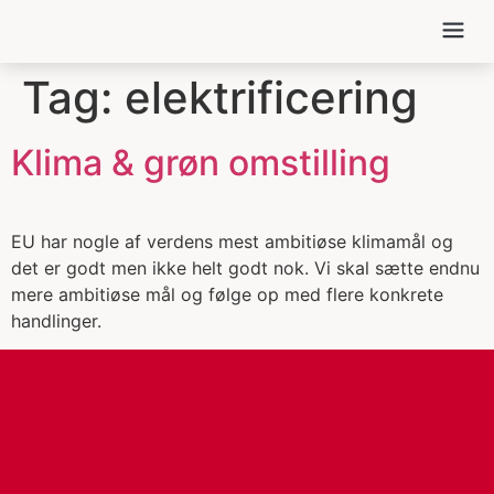
MIN POLIT
EU FOR FOL
Tag:
elektrificering
Klima & grøn omstilling
EU har nogle af verdens mest ambitiøse klimamål og
det er godt men ikke helt godt nok. Vi skal sætte endnu
mere ambitiøse mål og følge op med flere konkrete
handlinger.