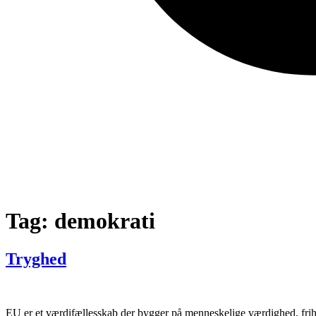
Tag:
demokrati
Tryghed
EU er et værdifællesskab der bygger på menneskelige værdighed, frihed